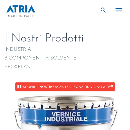
search
search
Togg
I Nostri Prodotti
INDUSTRIA
BICOMPONENTI A SOLVENTE
EPOXPLAST
map
SCOPRI IL NOSTRO AGENTE DI ZONA PIÙ VICINO A TE!!!