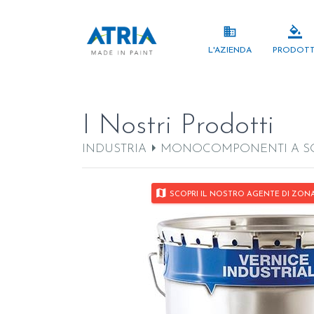
business
format_color_fill
L'AZIENDA
PRODOTT
I Nostri Prodotti
INDUSTRIA
MONOCOMPONENTI A S
map
SCOPRI IL NOSTRO AGENTE DI ZONA P