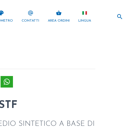
search
lette
alternate_email
shopping_basket
search
OMETRO
CONTATTI
AREA ORDINI
LINGUA
STF
DIO SINTETICO A BASE DI