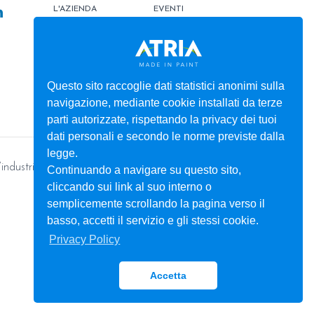
L'AZIENDA
EVENTI
PRODOTTI
TINTOMETRO
ATRIATHERMIKA
CONTATTI
ATRIAFLOOR
AREA ORDINI
Questo sito raccoglie dati statistici anonimi sulla
navigazione, mediante cookie installati da terze
SERVIZI
BOX
parti autorizzate, rispettando la privacy dei tuoi
dati personali e secondo le norme previste dalla
legge.
’industria
Continuando a navigare su questo sito,
cliccando sui link al suo interno o
semplicemente scrollando la pagina verso il
basso, accetti il servizio e gli stessi cookie.
Privacy Policy
Accetta