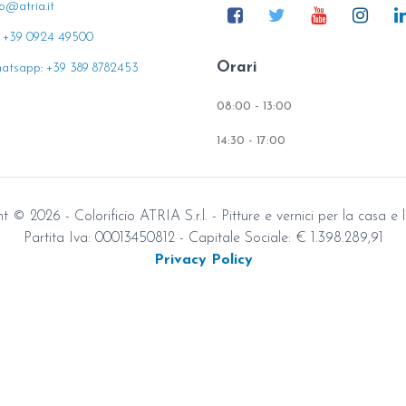
fo@atria.it
: +39 0924 49500
Orari
atsapp: +39 389 8782453
08:00 - 13:00
14:30 - 17:00
 © 2026 - Colorificio ATRIA S.r.l. - Pitture e vernici per la casa e l
Partita Iva: 00013450812 - Capitale Sociale: € 1.398.289,91
Privacy Policy