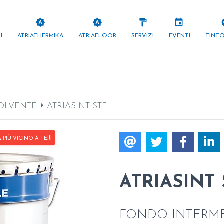
brightness_auto
brightness_auto
format_paint
events
pa
I
ATRIATHERMIKA
ATRIAFLOOR
SERVIZI
EVENTI
TINT
OLVENTE
ATRIASINT STF
IÙ VICINO A TE!!!
ATRIASINT 
FONDO INTERME