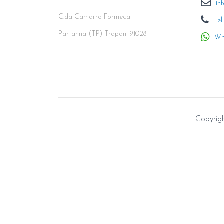
in
C.da Camarro Formeca
Tel
Partanna (TP) Trapani 91028
Wh
Copyright