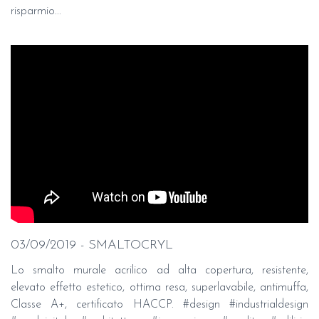
risparmio...
03/09/2019 - SMALTOCRYL
Lo smalto murale acrilico ad alta copertura, resistente,
elevato effetto estetico, ottima resa, superlavabile, antimuffa,
Classe A+, certificato HACCP. #design #industrialdesign