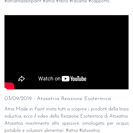
#atriamadeinpaint #atria #fibra #rasante #cappotto...
03/09/2019 - Atoxatria Reazione Esotermica
Atria Made in Paint invita tutti a scoprire i prodotti della linea
industria, ecco il video della Reazione Esotermica di Atoxatria.
Atoxatria rivestimento alto spessore, omologato per acqua
potabile e soluzioni alimentari. #atria #atoxatria...