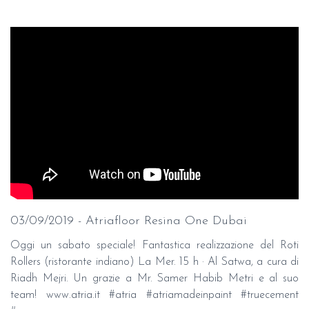
03/09/2019 - Atriafloor Resina One Dubai
Oggi un sabato speciale! Fantastica realizzazione del Roti
Rollers (ristorante indiano) La Mer. 15 h · Al Satwa, a cura di
Riadh Mejri. Un grazie a Mr. Samer Habib Metri e al suo
team! www.atria.it #atria #atriamadeinpaint #truecement