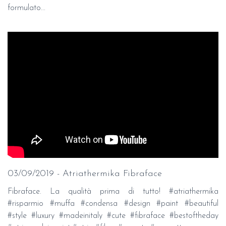
formulato...
03/09/2019 - Atriathermika Fibraface
Fibraface. La qualità prima di tutto! #atriathermika
#risparmio #muffa #condensa #design #paint #beautiful
#style #luxury #madeinitaly #cute #fibraface #bestoftheday