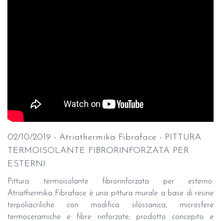
02/10/2019 - Atriathermika Fibraface - PITTURA
TERMOISOLANTE FIBRORINFORZATA PER
ESTERNI
Pittura termoisolante fibrorinforzata per esterno.
Atriathermika Fibraface è una pittura murale a base di resine
terpoliacriliche con modifica silossanica, microsfere
termoceramiche e fibre rinforzate, prodotto concepito e