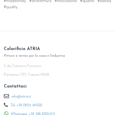
#madeinitaly #architettura #innovazione #qualita #edilizia
#quality...
Colorificio ATRIA
Pitture e vernici per la casa e l’industria
C.da Camarro Formeca
Partanna (TP) Trapani 91028
Contattaci
info@atria.it
Tel: +39 0924 49500
Whatsapp: +39 389 8782453